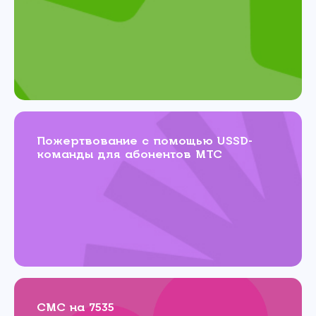
Пожертвование с помощью USSD-
команды для абонентов МТС
СМС на 7535