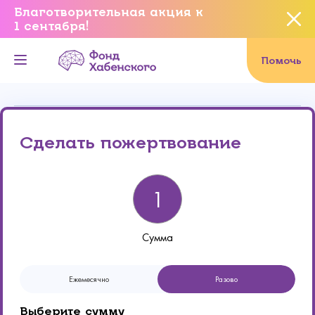
Благотворительная акция к
1 сентября!
Вы уверены, что хотите
завершить данное событие?
Помочь
Онлайн
Реквизиты
Да, уверен
Сделать пожертвование
Нет, не хочу
Сумма
Ежемесячно
Разово
Выберите сумму