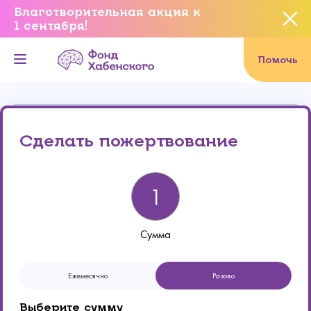
Благотворительная акция к
1 сентября!
Вы уверены, что хотите
завершить данное событие?
Помочь
Онлайн
Реквизиты
Да, уверен
Сделать пожертвование
Нет, не хочу
Сумма
Ежемесячно
Разово
Выберите сумму