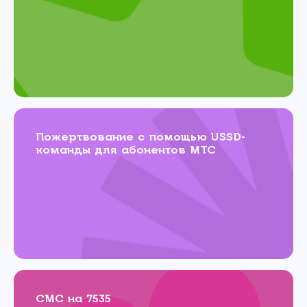
Пожертвование с помощью USSD-
команды для абонентов МТС
СМС на 7535