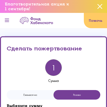
Благотворительная акция к
1 сентября!
Вы уверены, что хотите
завершить данное событие?
Помочь
Онлайн
Реквизиты
Да, уверен
Сделать пожертвование
Нет, не хочу
Сумма
Ежемесячно
Разово
Выберите сумму