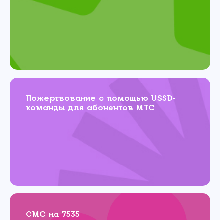
Пожертвование с помощью USSD-
команды для абонентов МТС
СМС на 7535