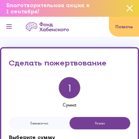
Благотворительная акция к
1 сентября!
Вы уверены, что хотите
завершить данное событие?
Помочь
Онлайн
Реквизиты
Да, уверен
Сделать пожертвование
Нет, не хочу
Сумма
Ежемесячно
Разово
Выберите сумму