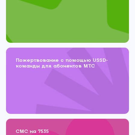
Пожертвование с помощью USSD-
команды для абонентов МТС
СМС на 7535