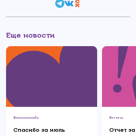
Еще новости
Связаться с
нами
Сделать пожертвование
Создать аккаунт
Имя
#списокспасибо
#отчеты
Войти
Спасибо!
Спасибо за июль
Отчет за