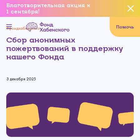
Благотворительная акция к
1 сентября!
Вы уверены, что хотите
завершить данное событие?
Помочь
#фондхабенского
Сбор анонимных
пожертвований в поддержку
нашего Фонда
Да, уверен
Нет, не хочу
3 декабря 2025