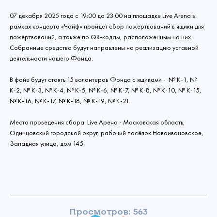
07 декабря 2025 года с 19:00 до 23:00 на площадке Live Arena в
рамках концерта «Чайф» пройдет сбор пожертвований в ящики для
пожертвований, а также по QR-кодам, расположенным на них.
Собранные средства будут направлены на реализацию уставной
деятельности нашего Фонда.
В фойе будут стоять 15 волонтеров Фонда с ящиками - № К-1, №
К-2, № К-3, № К-4, № К-5, № К-6, № К-7, № К-8, № К-10, № К-15,
№ К-16, № К-17, № К-18, № К-19, № К-21.
Место проведения сбора: Live Арена - Московская область,
Одинцовский городской округ, рабочий посёлок Новоивановское,
Западная улица, дом 145.
Просмотров: 563