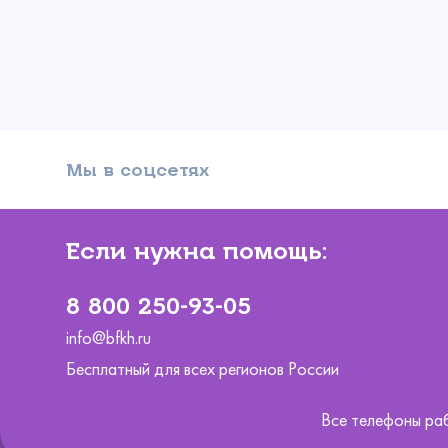
Ваш email
Сумма
Ре
Вы ув
Прикрепи
Мы в соцсетях
Выб
Е
Ваше 
Он
Спа
А вас уже
Коммента
внутри, и 
Выберите сум
Если нужна помощь:
8 800 250-93-05
300
info@bfkh.ru
Бесплатный для всех регионов России
Все телефоны ра