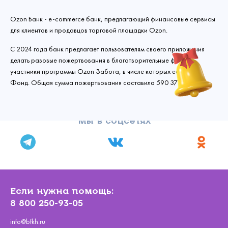
Ozon Банк - e-commerce банк, предлагающий финансовые сервисы
для клиентов и продавцов торговой площадки Ozon.
С 2024 года банк предлагает пользователям своего приложения
делать разовые пожертвования в благотворительные фонды -
участники программы Ozon Забота, в числе которых есть и наш
Фонд. Общая сумма пожертвования составила 590 377 рублей.
Мы в соцсетях
Связаться с
нами
Сделать пожертвование
Если нужна помощь:
Создать аккаунт
8 800 250-93-05
Имя
Войти
Спасибо!
info@bfkh.ru