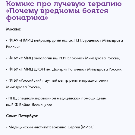
Комикс про лучевую терапию
«Почему вредномы боятся
фонарика»
Москва:
- ФГАУ «НМИЦ нейрохирургии им. ак. Н.Н. Бурденко» Минздрава
Связаться с
России;
нами
- ФГБУ «НМИЦ онкологии им. Н.Н. Блохина» Минздрава России;
Сделать пожертвование
- ФГБУ «НМИЦ ДГОИ им. Дмитрия Рогачева» Минздрава России;
Создать аккаунт
Имя
- ФГБУ «Российский научный центр рентгенорадиологии»
Войти
Спасибо!
Минздрава России;
Регулярное
- НПЦ специализированной медицинской помощи детям
Ваш email
Введите
Ваше пожертвование поступило в Фонд!
им.В.Ф.Войно-Ясенецкого.
Спасибо!
Спасибо!
Изменить пароль
пожертвование
Сумма
Благодарим, что исполнили мечты ребят
Вашу почту
Санкт-Петербург:
и их родителей.
Спасибо, ваше
Прикрепить файл
Они получили шанс вернуться к обычной жизни
Ежемесячно
Разово
Ваши пожертвования отображаются в личном
Ваше событие со смыслом будет завершено.
- Медицинский институт Березина Сергея (МИБС).
Сумма:
без болезни и слез!
Выбрать файл
Мы отправим вам письмо на электронную почту
кабинете