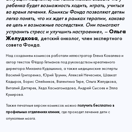
ребенка будет возможность ходить, играть, учиться
во время лечения. Комиксы Фонда позволяют детям
легко понять, что их ждет в рамках терапии, какова
ее цель и возможные последствия. Они помогают
Ольга
устранить стресс и улучшить настроение»
, –
Желудкова
, детский онколог, член экспертного
совета Фонда.
Над созданием комиксов работали иллюстратор Елена Ковалева и
автор текстов Фёдор Гетманов под руководством креативного
директора Михаила Кудашкина, а также медицинские эксперты
Василий Григоренко, Юрий Трунин, Алексей Нечеснюк, Шавкат
Кадыров, Борис Олейников, Валентина Тере, Ольга Желудкова,
Виталий Дегтярев, Хеда Хасмагомадова, Андрей Сысоев и Элла
Кумирова.
Также печатные версии комиксов можно
получить бесплатно в
профильных отделениях клиник
, где проходят лечение дети с
опухолями мозга.