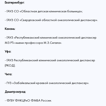
сообщение принято.
А вас уже ждет подарок от друзей
Екатеринбург:
Выберите сумму
Этот сайт защищен reCAPTCHA и применяются
Политика
и подопечных Фонда! Скорее посмотрите, что
конфиденциальности
и
Условия использования
Google.
Комментарий
Дата следующего платежа:
- ГАУЗ СО «Областная детская клиническая больница»;
Отправить
внутри, и не забудьте поделиться новогодней
Войти
300
500
1000
30
Изменить
игрой с вашими близкими, друзьями и коллегами.
Перейти в личный кабинет
Хорошо
- ГАУЗ СО «Свердловский областной онкологический диспансер».
Есть аккаунт?
Войти
Сохранить
Забыл пароль
Зарегистрироваться
Казань:
Нет аккаунта?
Регистрация
Есть аккаунт?
Забрать подарок
Войти
- ГАУЗ «Республиканский клинический онкологический диспансер
Политика конфиденциальности
Даю согласие на обработку
персональных данных
МЗ РТ» имени профессора М.З.Сигала».
Политика конфиденциальности
Пожертвовать
Уфа:
- ГАУЗ Республиканский клинический онкологический диспансер
(РКОД).
Чита:
- ГУЗ «Забайкальский краевой онкологический диспансер».
Димитровград:
- ФГБУ ФНКЦРиО ФМБА России.