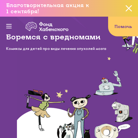
Благотворительная акция к
1 сентября!
Вы уверены, что хотите
завершить данное событие?
Помочь
Боремся с вредномами
Комиксы для детей про виды лечения опухолей мозга
Да, уверен
Нет, не хочу