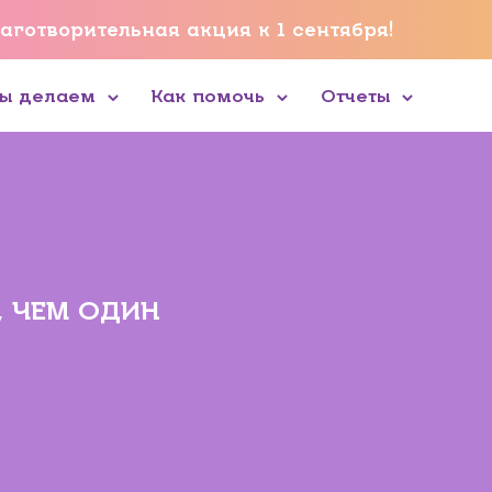
аготворительная акция к 1 сентября!
мы делаем
Как помочь
Отчеты
, ЧЕМ ОДИН