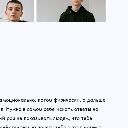
Лонгрид
Сила женщины: две истории о любви, которая побеждает
История Арсения: победа над болезнью, поиск призвания и встреча с той самой
 эмоционально, потом физически, а дальше
л. Нужно в самом себе искать ответы на
ий раз не показывать людям, что тебе
действительно понять тебя в этот момент.