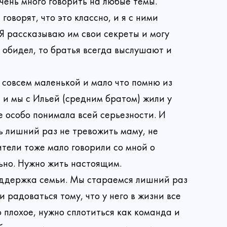
чень много говорить на любые темы.
говорят, что это классно, и я с ними
Связаться с нами
 Я рассказываю им свои секреты и могу
 обидел, то братья всегда выслушают и
 пожертвование
 совсем маленькой и мало что помню из
 и мы с Ильей (средним братом) жили у
е особо понимала всей серьезности. И
Создать аккаунт
ь лишний раз не тревожить маму, не
Войти
тели тоже мало говорили со мной о
Спасибо!
Способ
льно. Нужно жить настоящим.
Введите
гулярное пожертвова
Изменить пароль
Спасибо!
ерены, что хотите завершить 
ть файл
оддержка семьи. Мы стараемся лишний раз
Спасибо!
Вашу почту
Лонгрид
Ваше пожертвование поступило в Фонд!
и радоваться тому, что у него в жизни все
событие?
Сила женщины: две истории о любви, которая побеждает
История Арсения: победа над болезнью, поиск призвания и встреча с той самой
Благодарим, что исполнили мечты ребят и их родителей.
рать файл
Сумма:
о плохое, нужно сплотиться как команда и
жемесячно
Разово
событие со смыслом будет завершено. Мы отправим вам пис
и получили шанс вернуться к обычной жизни без болезни и сл
сибо, ваше сообщение прин
Ваши пожертвования отображаются в личном кабинете
 ждет подарок от друзей и подопечных Фонда! Скорее посмо
электронную почту