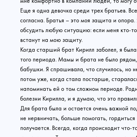
мне комфортно в компании людей, то могу о
Еще я одна девочка среди трех братьев. Все 
согласна. Братья – это моя защита и опора.
обсудить любую ситуацию: если меня кто-то
встанут на мою защиту.
Имя
Сделать
Когда старший брат Кирилл заболел, я была
того периода. Мамы и брата не было рядом,
бабушки. Я спрашивала, что случилось, но н
Ваш email
потом уже, когда стала постарше, старалас
напоминать ей о том сложном периоде. Роди
Сумма
болезни Кирилла, и я думаю, что это прави
Ре
Вы ув
Прикрепи
Для брата была и остается очень важной п
Лонгрид
не нервничать, больше помогать, гордиться 
Выб
получается. Всегда, когда происходит что-т
Е
Ваше 
Он
Спа
А вас уже