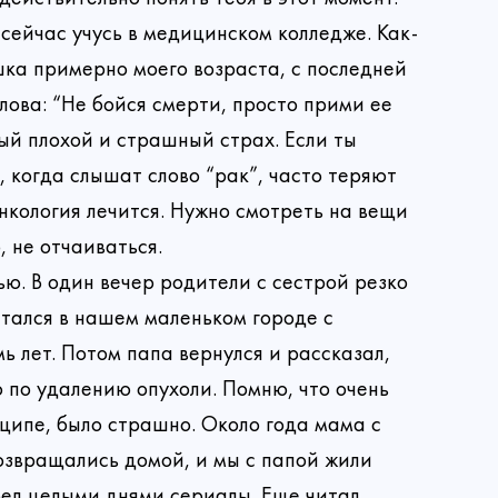
 сейчас учусь в медицинском колледже. Как-
шка примерно моего возраста, с последней
лова: “Не бойся смерти, просто прими ее
мый плохой и страшный страх. Если ты
, когда слышат слово “рак”, часто теряют
 онкология лечится. Нужно смотреть на вещи
, не отчаиваться.
ю. В один вечер родители с сестрой резко
стался в нашем маленьком городе с
ь лет. Потом папа вернулся и рассказал,
 по удалению опухоли. Помню, что очень
нципе, было страшно. Около года мама с
озвращались домой, и мы с папой жили
трел целыми днями сериалы. Еще читал