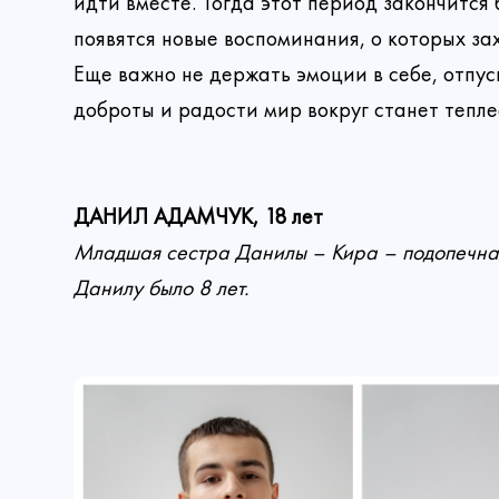
идти вместе. Тогда этот период закончится 
Коммента
внутри, и 
Выберите сум
появятся новые воспоминания, о которых зах
Еще важно не держать эмоции в себе, отпуск
Истории со смысл
доброты и радости мир вокруг станет тепле
300
ДАНИЛ АДАМЧУК, 18 лет
Младшая сестра Данилы – Кира – подопечна
Даю 
Данилу было 8 лет.