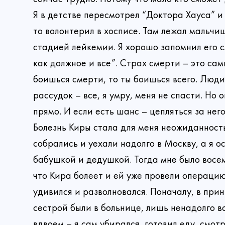
Я в детстве пересмотрел “Доктора Хауса” и
то волонтерил в хосписе. Там лежал мальчи
стадией лейкемии. Я хорошо запомнил его с
как должное и все”. Страх смерти – это са
боишься смерти, то ты боишься всего. Люди
рассудок – все, я умру, меня не спасти. Но
прямо. И если есть шанс – цепляться за него
Болезнь Киры стала для меня неожиданность
собрались и уехали надолго в Москву, а я о
бабушкой и дедушкой. Тогда мне было восем
что Кира болеет и ей уже провели операцию
удивился и разволновался. Поначалу, в при
сестрой были в больнице, лишь ненадолго в
вдвоем – я сам убирался, готовил еду, смо