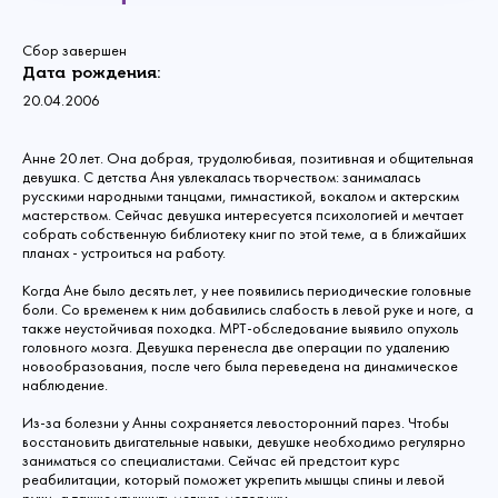
Сбор завершен
Дата рождения:
20.04.2006
Анне 20 лет. Она добрая, трудолюбивая, позитивная и общительная
девушка. С детства Аня увлекалась творчеством: занималась
русскими народными танцами, гимнастикой, вокалом и актерским
мастерством. Сейчас девушка интересуется психологией и мечтает
собрать собственную библиотеку книг по этой теме, а в ближайших
планах - устроиться на работу.
Когда Ане было десять лет, у нее появились периодические головные
боли. Со временем к ним добавились слабость в левой руке и ноге, а
также неустойчивая походка. МРТ-обследование выявило опухоль
головного мозга. Девушка перенесла две операции по удалению
новообразования, после чего была переведена на динамическое
наблюдение.
Из-за болезни у Анны сохраняется левосторонний парез. Чтобы
восстановить двигательные навыки, девушке необходимо регулярно
заниматься со специалистами. Сейчас ей предстоит курс
реабилитации, который поможет укрепить мышцы спины и левой