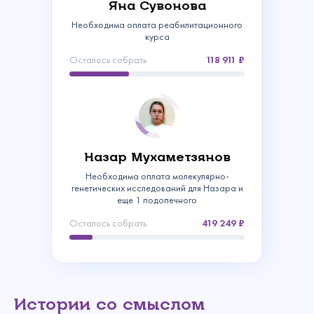
Яна Сувонова
Необходима оплата реабилитационного
курса
Осталось собрать
118 911
Назар Мухаметзянов
Связаться с
Необходима оплата молекулярно-
генетических исследований для Назара и
нами
еще 1 подопечного
Сделать пожертвование
Осталось собрать
419 249
Создать аккаунт
Имя
Войти
Спасибо!
Регулярное
Ваш email
Введите
Ваше пожертвование поступило в Фонд!
Истории со смыслом
Спасибо!
Спасибо!
Изменить пароль
пожертвование
Сумма