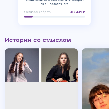
еще 1 подопечного
Осталось собрать
418 349
Истории со смыслом
Связаться с
нами
Сделать пожертвование
Создать аккаунт
Имя